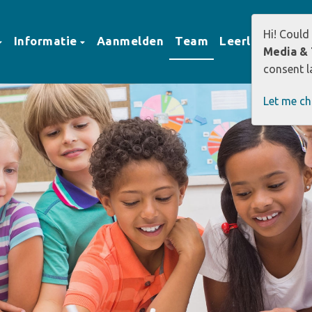
Hi! Could
Informatie
Aanmelden
Team
Leerlingen
O
Media & 
consent la
Let me c