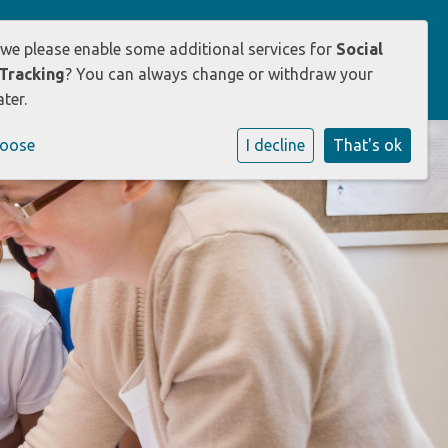
 we please enable some additional services for
Social
uders
Opvang
Werken bij
Tracking
? You can always change or withdraw your
ter.
hoose
I decline
That's ok