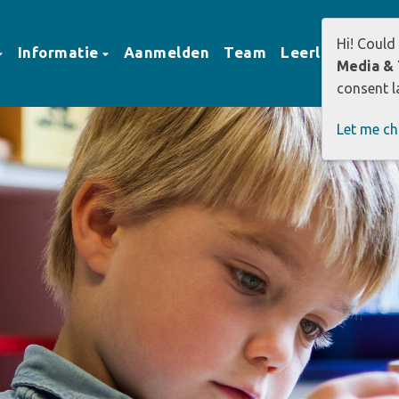
Hi! Could
Informatie
Aanmelden
Team
Leerlingen
O
Media & 
consent la
Let me c