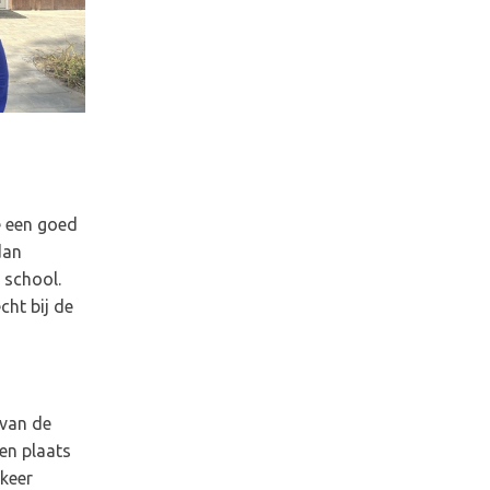
e een goed
dan
 school.
cht bij de
 van de
en plaats
keer