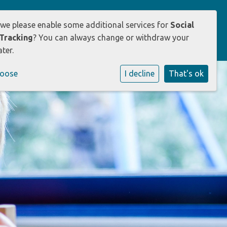
 we please enable some additional services for
Social
uders
Opvang
Werken bij
Tracking
? You can always change or withdraw your
ter.
hoose
I decline
That's ok